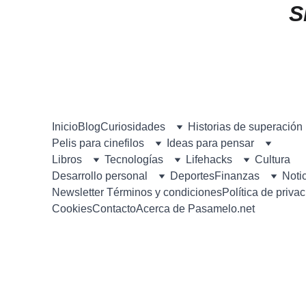
S
Inicio
Blog
Curiosidades
Historias de superación
Pelis para cinefilos
Ideas para pensar
Libros
Tecnologías
Lifehacks
Cultura
Desarrollo personal
Deportes
Finanzas
Noti
Newsletter 
Términos y condiciones
Política de priva
Cookies
Contacto
Acerca de Pasamelo.net