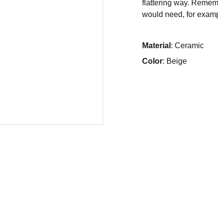
flattering way. Rememb
would need, for exampl
Material
: Ceramic
Color
: Beige
ACERCA DE 
TÉRMI