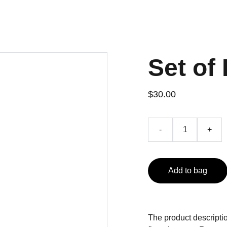
Set of 
$30.00
-
+
Add to bag
The product descriptio