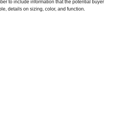
er to include information that the potential buyer
e, details on sizing, color, and function.
NOS Y CONDICIONES